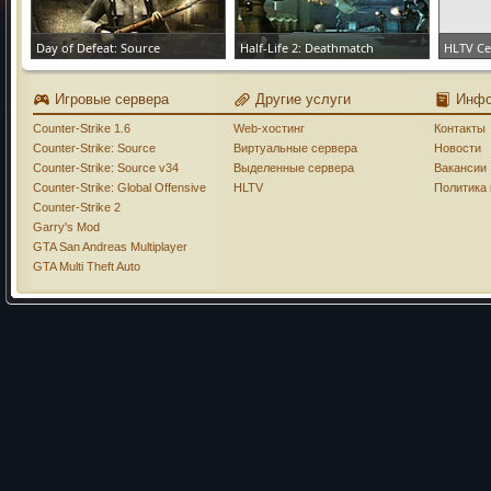
Day of Defeat: Source
Half-Life 2: Deathmatch
HLTV С
ЗАКАЗАТЬ СЕРВЕР
ЗАКАЗАТЬ СЕРВЕР
ЗАКАЗА
Игровые сервера
Другие услуги
Инф
Counter-Strike 1.6
Web-хостинг
Контакты
Counter-Strike: Source
Виртуальные сервера
Новости
Counter-Strike: Source v34
Выделенные сервера
Вакансии
Counter-Strike: Global Offensive
HLTV
Политика
Counter-Strike 2
Garry's Mod
GTA San Andreas Multiplayer
GTA Multi Theft Auto