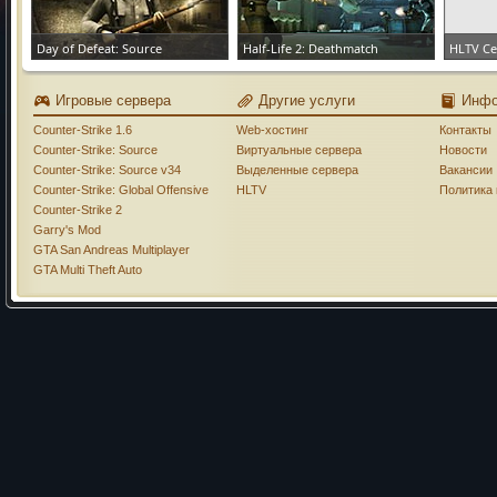
Day of Defeat: Source
Half-Life 2: Deathmatch
HLTV С
ЗАКАЗАТЬ СЕРВЕР
ЗАКАЗАТЬ СЕРВЕР
ЗАКАЗА
Игровые сервера
Другие услуги
Инф
Counter-Strike 1.6
Web-хостинг
Контакты
Counter-Strike: Source
Виртуальные сервера
Новости
Counter-Strike: Source v34
Выделенные сервера
Вакансии
Counter-Strike: Global Offensive
HLTV
Политика
Counter-Strike 2
Garry's Mod
GTA San Andreas Multiplayer
GTA Multi Theft Auto