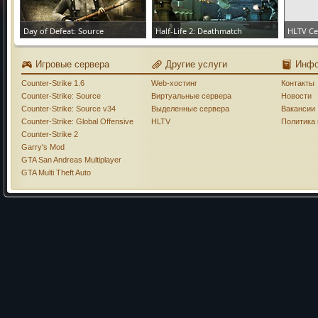
Day of Defeat: Source
Half-Life 2: Deathmatch
HLTV С
ЗАКАЗАТЬ СЕРВЕР
ЗАКАЗАТЬ СЕРВЕР
ЗАКАЗА
Игровые сервера
Другие услуги
Инф
Counter-Strike 1.6
Web-хостинг
Контакты
Counter-Strike: Source
Виртуальные сервера
Новости
Counter-Strike: Source v34
Выделенные сервера
Вакансии
Counter-Strike: Global Offensive
HLTV
Политика
Counter-Strike 2
Garry's Mod
GTA San Andreas Multiplayer
GTA Multi Theft Auto